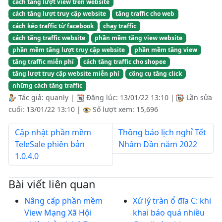
cách tăng lượt view trên website
cách tăng lượt truy cập website
tăng traffic cho web
cách kéo traffic từ facebook
chạy traffic
cách tăng traffic website
phần mềm tăng view website
phần mềm tăng lượt truy cập website
phần mềm tăng view
tăng traffic miễn phí
cách tăng traffic cho shopee
tăng lượt truy cập website miễn phí
công cụ tăng click
những cách tăng traffic
Tác giả:
quanly
|
Đăng lúc:
13/01/22 13:10
|
Lần sửa
cuối:
13/01/22 13:10
|
Số lượt xem: 15,696
Cập nhật phần mềm
Thông báo lịch nghỉ Tết
TeleSale phiên bản
Nhâm Dần năm 2022
1.0.4.0
Bài viết liên quan
Nâng cấp phần mềm
Xử lý tràn ổ đĩa C: khi
View Mạng Xã Hội
khai báo quá nhiều