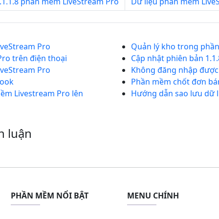
.1.1.8 phần mềm LiveStream Pro
Dữ liệu phần mềm LiveS
iveStream Pro
Quản lý kho trong phầ
ro trên điện thoại
Cập nhật phiên bản 1.1
iveStream Pro
Không đăng nhập được F
book
Phần mềm chốt đơn bán
ềm Livestream Pro lên
Hướng dẫn sao lưu dữ 
h luận
PHẦN MỀM NỔI BẬT
MENU CHÍNH