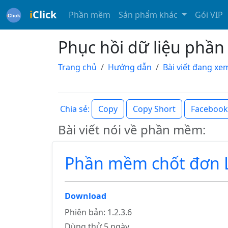
i
Click
Phần mềm
Sản phẩm khác
Gói VIP
Phục hồi dữ liệu phầ
Trang chủ
Hướng dẫn
Bài viết đang xe
Copy
Copy Short
Facebook
Chia sẻ:
Bài viết nói về phần mềm:
Phần mềm chốt đơn L
Download
Phiên bản: 1.2.3.6
Dùng thử 5 ngày