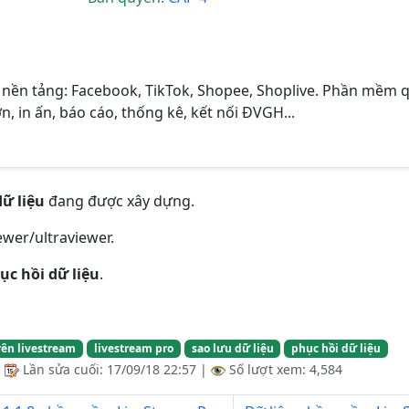
nền tảng: Facebook, TikTok, Shopee, Shoplive. Phần mềm 
n, in ấn, báo cáo, thống kê, kết nối ĐVGH...
dữ liệu
đang được xây dựng.
ewer/ultraviewer.
ục hồi dữ liệu
.
ên livestream
livestream pro
sao lưu dữ liệu
phục hồi dữ liệu
|
Lần sửa cuối:
17/09/18 22:57
|
Số lượt xem: 4,584