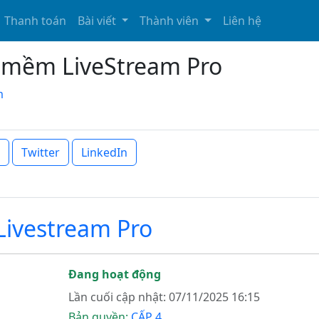
Thanh toán
Bài viết
Thành viên
Liên hệ
n mềm LiveStream Pro
m
Twitter
LinkedIn
ivestream Pro
Đang hoạt động
Lần cuối cập nhật: 07/11/2025 16:15
Bản quyền:
CẤP 4