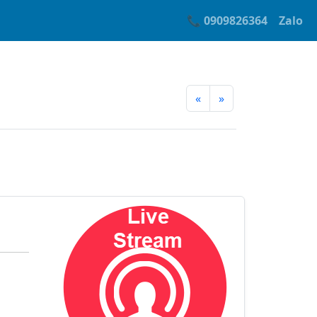
📞 0909826364
Zalo
«
»