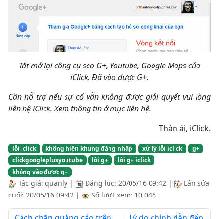
Tắt mở lại công cụ seo G+, Youtube, Google Maps của
iClick. Đã vào được G+.
Cần hỗ trợ nếu sự cố vẫn không được giải quyết vui lòng
liên hệ iClick. Xem thông tin ở mục liên hệ.
Thân ái, iClick.
lỗi iclick
không hiện khung đăng nhập
xử lý lỗi iclick
g+
clickgoogleplusyoutube
lỗi g+
lỗi g+ iclick
không vào được g+
Tác giả:
quanly
|
Đăng lúc:
20/05/16 09:42
|
Lần sửa
cuối:
20/05/16 09:42
|
Số lượt xem: 10,046
Cách chặn quảng cáo trên
Lý do chính dẫn đến