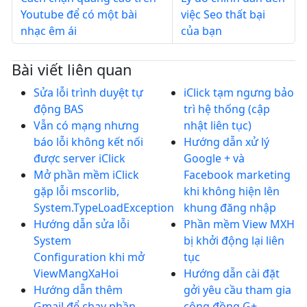
Youtube để có một bài
việc Seo thất bại
nhạc êm ái
của bạn
Bài viết liên quan
Sửa lỗi trình duyệt tự
iClick tạm ngưng bảo
động BAS
trì hệ thống (cập
Vẫn có mạng nhưng
nhật liên tục)
báo lỗi không kết nối
Hướng dẫn xử lý
được server iClick
Google + và
Mở phần mềm iClick
Facebook marketing
gặp lỗi mscorlib,
khi không hiện lên
System.TypeLoadException
khung đăng nhập
Hướng dẫn sửa lỗi
Phần mềm View MXH
System
bị khởi động lại liên
Configuration khi mở
tục
ViewMangXaHoi
Hướng dẫn cài đặt
Hướng dẫn thêm
gởi yêu cầu tham gia
Gmail để chạy phần
cộng đồng G+