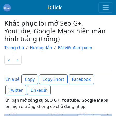
i
Click
Khắc phục lỗi mở Seo G+,
Youtube, Google Maps hiện màn
hình trắng (trống)
Trang chủ
Hướng dẫn
Bài viết đang xem
«
»
Copy
Copy Short
Facebook
Chia sẻ:
Twitter
LinkedIn
Khi bạn mở
công cụ SEO G+, Youtube, Google Maps
lên hiện ô trắng không có chỗ đăng nhập: