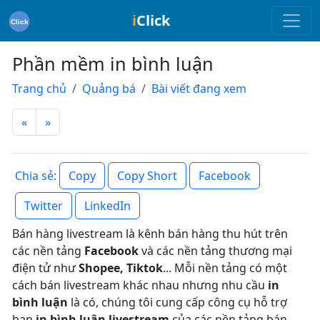
i
Click
Phần mềm in bình luận
Trang chủ
Quảng bá
Bài viết đang xem
«
»
Copy
Copy Short
Facebook
Chia sẻ:
Twitter
LinkedIn
Bán hàng livestream là kênh bán hàng thu hút trên
các nền tảng
Facebook
và các nền tảng thương mại
điện tử như
Shopee, Tiktok
... Mỗi nền tảng có một
cách bán livestream khác nhau nhưng nhu cầu
in
bình luận
là có, chúng tôi cung cấp công cụ hỗ trợ
bạn
in bình luận livestream
của các nền tảng bán