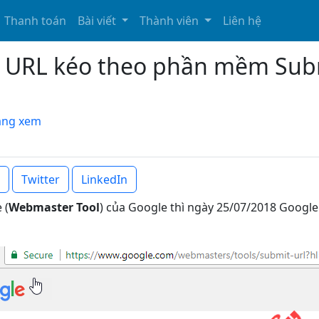
Thanh toán
Bài viết
Thành viên
Liên hệ
 URL kéo theo phần mềm Sub
đang xem
Twitter
LinkedIn
 (
Webmaster Tool
) của Google thì ngày 25/07/2018 Google