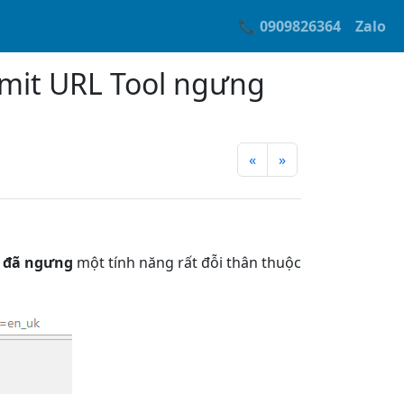
📞 0909826364
Zalo
mit URL Tool ngưng
«
»
đã ngưng
một tính năng rất đỗi thân thuộc