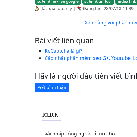
submit link lên google
submit url tool
index link
Tác giả:
quanly
|
Đăng lúc:
28/07/18 11:39
Xếp hàng với phần mề
Bài viết liên quan
ReCaptcha là gì?
Cập nhật phần mềm seo G+, Youtube, Lo
Hãy là người đầu tiên viết bìn
ICLICK
Giải pháp công nghệ tối ưu cho