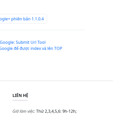
le+ phiên bản 1.1.0.4
oogle: Submit Url Tool
 Google để được index và lên TOP
LIÊN HỆ
Giờ làm việc:
Thứ 2,3,4,5,6: 9h-12h;