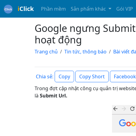
i
Click
Phần mềm
Sản phẩm khác
Gói VIP
Google ngưng Submit
hoạt động
Trang chủ
Tin tức, thông báo
Bài viết 
Copy
Copy Short
Facebook
Chia sẻ:
Trong đợt cập nhật công cụ quản trị website
là
Submit Url.