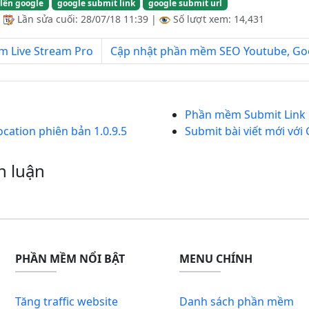
 lên google
google submit link
google submit url
|
Lần sửa cuối:
28/07/18 11:39
|
Số lượt xem: 14,431
m Live Stream Pro
Cập nhật phần mềm SEO Youtube, Goog
Phần mềm Submit Link G
cation phiên bản 1.0.9.5
Submit bài viết mới với
h luận
PHẦN MỀM NỔI BẬT
MENU CHÍNH
Tăng traffic website
Danh sách phần mềm