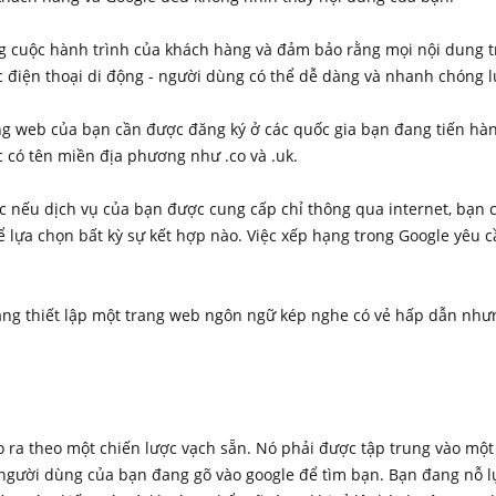
ong cuộc hành trình của khách hàng và đảm bảo rằng mọi nội dung
ặc điện thoại di động - người dùng có thể dễ dàng và nhanh chóng l
ng web của bạn cần được đăng ký ở các quốc gia bạn đang tiến hà
 có tên miền địa phương như .co và .uk.
c nếu dịch vụ của bạn được cung cấp chỉ thông qua internet, bạn c
ựa chọn bất kỳ sự kết hợp nào. Việc xếp hạng trong Google yêu c
ng thiết lập một trang web ngôn ngữ kép nghe có vẻ hấp dẫn nhưng
ạo ra theo một chiến lược vạch sẵn. Nó phải được tập trung vào mộ
ì người dùng của bạn đang gõ vào google để tìm bạn. Bạn đang nỗ l