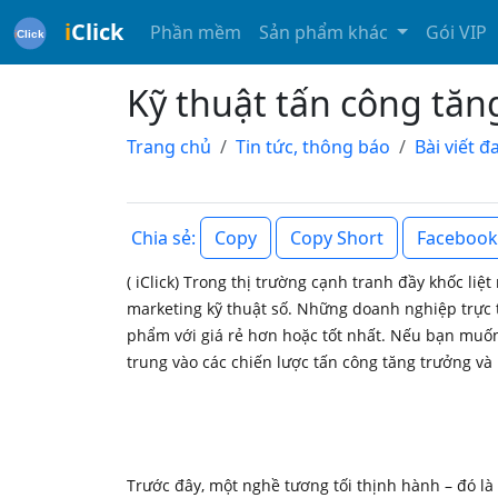
i
Click
Phần mềm
Sản phẩm khác
Gói VIP
Kỹ thuật tấn công tă
Trang chủ
Tin tức, thông báo
Bài viết 
Copy
Copy Short
Facebook
Chia sẻ:
( iClick) Trong thị trường cạnh tranh đầy khốc li
marketing kỹ thuật số. Những doanh nghiệp trực 
phẩm với giá rẻ hơn hoặc tốt nhất. Nếu bạn muố
trung vào các chiến lược tấn công tăng trưởng và 
Trước đây, một nghề tương tối thịnh hành – đó là