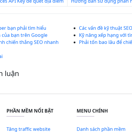
es API Key để quét địa điểm
Hướng dẫn sử dụng phần m
per bạn phải tìm hiểu
Các vấn đề kỹ thuật SE
h của bạn trên Google
Kỹ năng xếp hạng với t
ành chiến thắng SEO nhanh
Phải tốn bao lâu để ch
ai
h luận
PHẦN MỀM NỔI BẬT
MENU CHÍNH
Tăng traffic website
Danh sách phần mềm