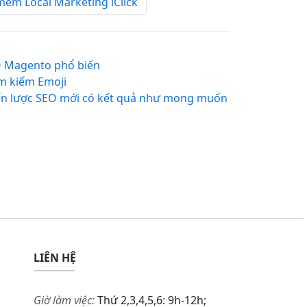
ềm Local Marketing iClick
O Magento phổ biến
ìm kiếm Emoji
iến lược SEO mới có kết quả như mong muốn
LIÊN HỆ
Giờ làm việc:
Thứ 2,3,4,5,6: 9h-12h;