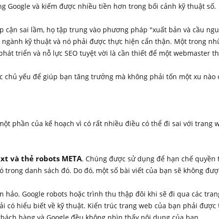
g Google và kiếm được nhiều tiền hơn trong bối cảnh kỹ thuật số.
p cận sai lầm, họ tập trung vào phương pháp "xuất bản và cầu ng
ngành kỹ thuật và nó phải được thực hiện cẩn thận. Một trong nhữ
hát triển và nỗ lực SEO tuyệt vời là cần thiết để một webmaster th
vực chủ yếu để giúp bạn tăng trưởng mà không phải tốn một xu nào
 một phần của kế hoạch vì có rất nhiều điều có thể đi sai với tran
txt và thẻ robots META
. Chúng được sử dụng để hạn chế quyền tr
 trong danh sách đó. Do đó, một số bài viết của bạn sẽ không đượ
 hảo. Google robots hoặc trình thu thập đôi khi sẽ đi qua các tra
i có hiểu biết về kỹ thuật. Kiến trúc trang web của bạn phải được 
khách hàng và Google đều không nhìn thấy nội dung của bạn.