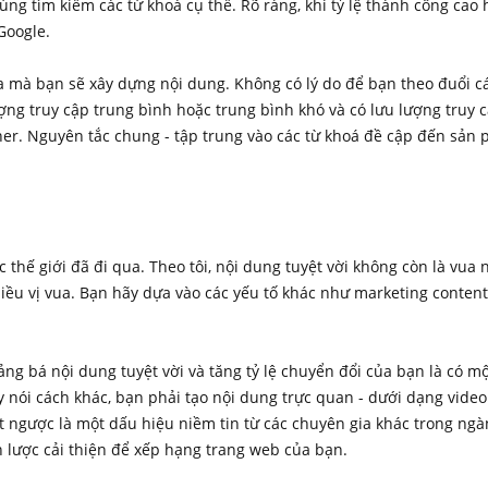
ùng tìm kiếm các từ khoá cụ thể. Rõ ràng, khi tỷ lệ thành công cao
Google.
a mà bạn sẽ xây dựng nội dung. Không có lý do để bạn theo đuổi cá
ợng truy cập trung bình hoặc trung bình khó và có lưu lượng truy 
r. Nguyên tắc chung - tập trung vào các từ khoá đề cập đến sản 
 thế giới đã đi qua. Theo tôi, nội dung tuyệt vời không còn là vua 
iều vị vua. Bạn hãy dựa vào các yếu tố khác như marketing content
g bá nội dung tuyệt vời và tăng tỷ lệ chuyển đổi của bạn là có một
y nói cách khác, bạn phải tạo nội dung trực quan - dưới dạng video 
ết ngược là một dấu hiệu niềm tin từ các chuyên gia khác trong n
n lược cải thiện để xếp hạng trang web của bạn.