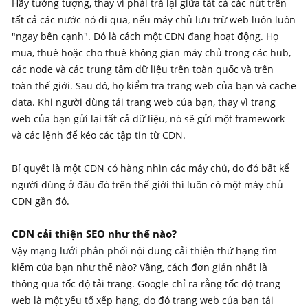
Hãy tưởng tượng, thay vì phải trả lại giữa tất cả các nút trên
tất cả các nước nó đi qua, nếu máy chủ lưu trữ web luôn luôn
"ngay bên cạnh". Đó là cách một CDN đang hoạt động. Họ
mua, thuê hoặc cho thuê không gian máy chủ trong các hub,
các node và các trung tâm dữ liệu trên toàn quốc và trên
toàn thế giới. Sau đó, họ kiểm tra trang web của bạn và cache
data. Khi người dùng tải trang web của bạn, thay vì trang
web của bạn gửi lại tất cả dữ liệu, nó sẽ gửi một framework
và các lệnh để kéo các tập tin từ CDN.
Bí quyết là một CDN có hàng nhìn các máy chủ, do đó bất kể
người dùng ở đâu đó trên thế giới thì luôn có một máy chủ
CDN gần đó.
CDN cải thiện SEO như thế nào?
Vậy
mạng lưới
phân phối
nội dung
cải thiện
thứ hạng tìm
kiếm của bạn như thế nào? Vâng, cách đơn giản nhất là
thông qua tốc độ tải trang. Google chỉ ra rằng tốc độ trang
web là một yếu tố xếp hạng, do đó trang web của bạn tải