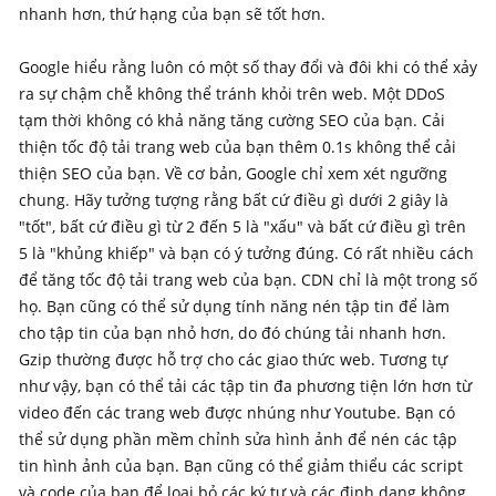
nhanh hơn, thứ hạng của bạn sẽ tốt hơn.
Google hiểu rằng luôn có một số thay đổi và đôi khi có thể xảy
ra sự chậm chễ không thể tránh khỏi trên web. Một DDoS
tạm thời không có khả năng tăng cường SEO của bạn. Cải
thiện tốc độ tải trang web của bạn thêm 0.1s không thể cải
thiện SEO của bạn. Về cơ bản, Google chỉ xem xét ngưỡng
chung. Hãy tưởng tượng rằng bất cứ điều gì dưới 2 giây là
"tốt", bất cứ điều gì từ 2 đến 5 là "xấu" và bất cứ điều gì trên
5 là "khủng khiếp" và bạn có ý tưởng đúng. Có rất nhiều cách
để tăng tốc độ tải trang web của bạn. CDN chỉ là một trong số
họ. Bạn cũng có thể sử dụng tính năng nén tập tin để làm
cho tập tin của bạn nhỏ hơn, do đó chúng tải nhanh hơn.
Gzip thường được hỗ trợ cho các giao thức web. Tương tự
như vậy, bạn có thể tải các tập tin đa phương tiện lớn hơn từ
video đến các trang web được nhúng như Youtube. Bạn có
thể sử dụng phần mềm chỉnh sửa hình ảnh để nén các tập
tin hình ảnh của bạn. Bạn cũng có thể giảm thiểu các script
và code của bạn để loại bỏ các ký tự và các định dạng không