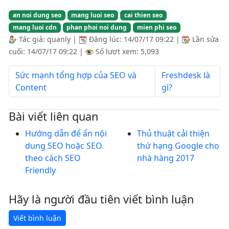
an noi dung seo
mang luoi seo
cai thien seo
mang luoi cdn
phan phoi noi dung
mien phi seo
Tác giả:
quanly
|
Đăng lúc:
14/07/17 09:22
|
Lần sửa
cuối:
14/07/17 09:22
|
Số lượt xem: 5,093
Sức mạnh tổng hợp của SEO và
Freshdesk là
Content
gì?
Bài viết liên quan
Hướng dẫn để ẩn nội
Thủ thuật cải thiện
dung SEO hoặc SEO
thứ hạng Google cho
theo cách SEO
nhà hàng 2017
Friendly
Hãy là người đầu tiên viết bình luận