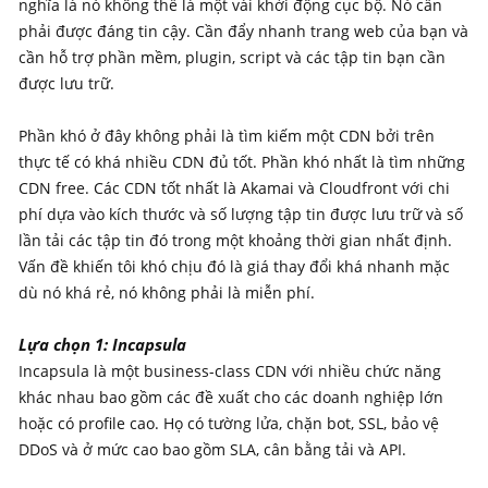
nghĩa là nó không thể là một vài khởi động cục bộ. Nó cần
phải được đáng tin cậy. Cần đẩy nhanh trang web của bạn và
cần hỗ trợ phần mềm, plugin, script và các tập tin bạn cần
được lưu trữ.
Phần khó ở đây không phải là tìm kiếm một CDN bởi trên
thực tế có khá nhiều CDN đủ tốt. Phần khó nhất là tìm những
CDN free. Các CDN tốt nhất là Akamai và Cloudfront với chi
phí dựa vào kích thước và số lượng tập tin được lưu trữ và số
lần tải các tập tin đó trong một khoảng thời gian nhất định.
Vấn đề khiến tôi khó chịu đó là giá thay đổi khá nhanh mặc
dù nó khá rẻ, nó không phải là miễn phí.
Lựa chọn 1: Incapsula
Incapsula là một business-class CDN với nhiều chức năng
khác nhau bao gồm các đề xuất cho các doanh nghiệp lớn
hoặc có profile cao. Họ có tường lửa, chặn bot, SSL, bảo vệ
DDoS và ở mức cao bao gồm SLA, cân bằng tải và API.