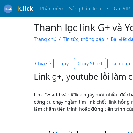
i
Click
Phần mềm
Sản phẩm khác
Gói VIP
Thanh lọc link G+ và 
Trang chủ
Tin tức, thông báo
Bài viết 
Copy
Copy Short
Facebook
Chia sẻ:
Link g+, youtube lỗi làm c
Link G+ add vào iClick ngày một nhiều để ch
công cụ chạy ngầm tìm link chết, link hỏng 
làm chậm tiến trình hoặc đứng tiến trình củ