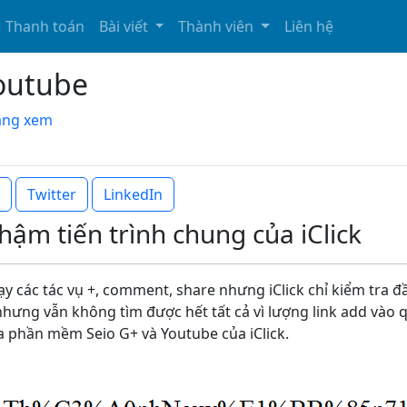
Thanh toán
Bài viết
Thành viên
Liên hệ
Youtube
đang xem
Twitter
LinkedIn
hậm tiến trình chung của iClick
ạy các tác vụ +, comment, share nhưng iClick chỉ kiểm tra đ
nhưng vẫn không tìm được hết tất cả vì lượng link add vào 
a phần mềm Seio G+ và Youtube của iClick.