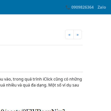
📞 0909826364
Zalo
«
»
ầu vào, trong quá trình iClick cũng có những
quá nhiều và quá đa dạng. Một số ví dụ sau