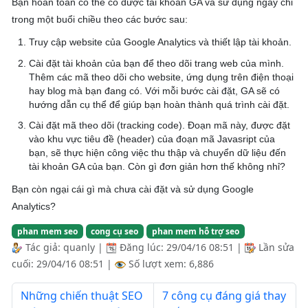
Bạn hoàn toàn có thể có được tài khoản GA và sử dụng ngay chỉ
trong một buổi chiều theo các bước sau:
Truy cập website của Google Analytics và thiết lập tài khoản.
Cài đặt tài khoản của bạn để theo dõi trang web của mình.
Thêm các mã theo dõi cho website, ứng dụng trên điện thoại
hay blog mà bạn đang có. Với mỗi bước cài đặt, GA sẽ có
hướng dẫn cụ thể để giúp bạn hoàn thành quá trình cài đặt.
Cài đặt mã theo dõi (tracking code). Đoạn mã này, được đặt
vào khu vực tiêu đề (header) của đoạn mã Javasript của
bạn, sẽ thực hiện công việc thu thập và chuyển dữ liệu đến
tài khoản GA của bạn. Còn gì đơn giản hơn thế không nhỉ?
Bạn còn ngại cái gì mà chưa cài đặt và sử dụng Google
Analytics?
phan mem seo
cong cụ seo
phan mem hỗ trợ seo
Tác giả:
quanly
|
Đăng lúc:
29/04/16 08:51
|
Lần sửa
cuối:
29/04/16 08:51
|
Số lượt xem: 6,886
Những chiến thuật SEO
7 công cụ đáng giá thay