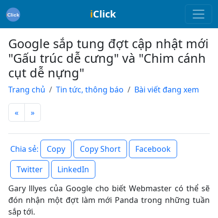
i
Click
Google sắp tung đợt cập nhật mới
"Gấu trúc dễ cưng" và "Chim cánh
cụt dễ nựng"
Trang chủ
Tin tức, thông báo
Bài viết đang xem
«
»
Copy
Copy Short
Facebook
Chia sẻ:
Twitter
LinkedIn
Gary lllyes của Google cho biết Webmaster có thể sẽ
đón nhận một đợt làm mới Panda trong những tuần
sắp tới.