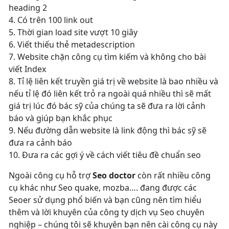
heading 2
4. Có trên 100 link out
5. Thời gian load site vượt 10 giây
6. Viết thiếu thẻ metadescription
7. Website chặn công cụ tìm kiếm và không cho bài
viết Index
8. Tỉ lệ liên kết truyền giá trị về website là bao nhiều và
nếu tỉ lệ đó liên kết trỏ ra ngoài quá nhiều thì sẽ mất
giá trị lúc đó bác sỹ của chúng ta sẽ đưa ra lời cảnh
báo và giúp bạn khắc phục
9. Nếu đường dẫn website là link động thì bác sỹ sẽ
đưa ra cảnh báo
10. Đưa ra các gợi ý về cách viết tiêu đề chuẩn seo
Ngoài công cụ hỗ trợ
Seo doctor
còn rất nhiều công
cụ khác như Seo quake, mozba…. đang được các
Seoer sử dụng phổ biến và bạn cũng nên tìm hiểu
thêm và lời khuyên của công ty dịch vụ Seo chuyên
nghiệp – chúng tôi sẽ khuyên bạn nên cài công cụ này