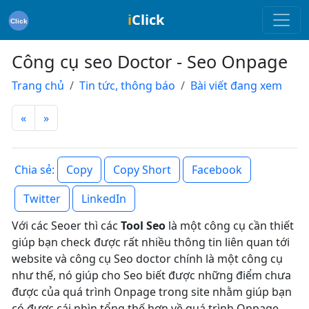
i
Click
Công cụ seo Doctor - Seo Onpage
Trang chủ
Tin tức, thông báo
Bài viết đang xem
«
»
Copy
Copy Short
Facebook
Chia sẻ:
Twitter
LinkedIn
Với các Seoer thì các
Tool Seo
là một công cụ cần thiết
giúp bạn check được rất nhiều thông tin liên quan tới
website và công cụ Seo doctor chính là một công cụ
như thế, nó giúp cho Seo biết được những điểm chưa
được của quá trình Onpage trong site nhằm giúp bạn
có được cái nhìn tổng thế hơn về quá trình Onpage.