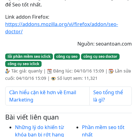
để Seo tốt nhất.
Link addon Firefox:
https://addons.mozilla.org/vi/firefox/addon/seo-
doctor/
Nguồn: seoantoan.com
lỗi phần mềm seo iclick
công cụ seo
công cụ seo doctor
công cụ seo iclick
Tác giả:
quanly
|
Đăng lúc:
04/10/16 15:09
|
Lần sửa
cuối:
04/10/16 15:09
|
Số lượt xem: 11,321
Cần hiểu cặn kẽ hơn về Email
Seo tổng thể
Marketing
là gì?
Bài viết liên quan
Những lý do khiến từ
Phần mềm seo tốt
khóa bạn bị rớt hạng
nhất