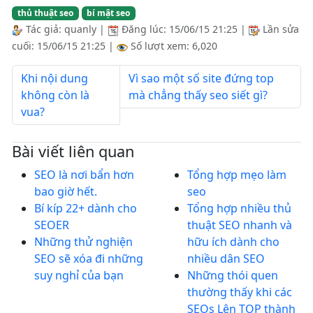
thủ thuật seo
bí mật seo
Tác giả:
quanly
|
Đăng lúc:
15/06/15 21:25
|
Lần sửa
cuối:
15/06/15 21:25
|
Số lượt xem: 6,020
Khi nội dung
Vì sao một số site đứng top
không còn là
mà chẳng thấy seo siết gì?
vua?
Bài viết liên quan
SEO là nơi bẩn hơn
Tổng hợp mẹo làm
bao giờ hết.
seo
Bí kíp 22+ dành cho
Tổng hợp nhiều thủ
SEOER
thuật SEO nhanh và
Những thử nghiện
hữu ích dành cho
SEO sẽ xóa đi những
nhiều dân SEO
suy nghỉ của bạn
Những thói quen
thường thấy khi các
SEOs Lên TOP thành