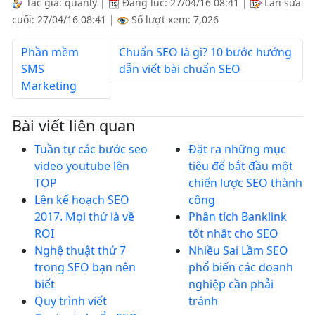
Tác giả:
quanly
|
Đăng lúc:
27/04/16 08:41
|
Lần sửa
cuối:
27/04/16 08:41
|
Số lượt xem: 7,026
Phần mềm
Chuẩn SEO là gì? 10 bước hướng
SMS
dẫn viết bài chuẩn SEO
Marketing
Bài viết liên quan
Tuần tự các bước seo
Đặt ra những mục
video youtube lên
tiêu để bắt đầu một
TOP
chiến lược SEO thành
Lên kế hoạch SEO
công
2017. Mọi thứ là về
Phân tích Banklink
ROI
tốt nhất cho SEO
Nghệ thuật thứ 7
Nhiều Sai Lầm SEO
trong SEO bạn nên
phổ biến các doanh
biết
nghiệp cần phải
Quy trình viết
tránh