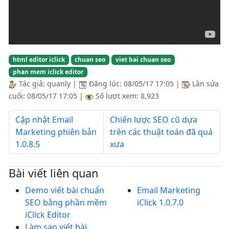
html editor iclick
chuan seo
viet bai chuan seo
phan mem iclick editor
Tác giả:
quanly
|
Đăng lúc:
08/05/17 17:05
|
Lần sửa
cuối:
08/05/17 17:05
|
Số lượt xem: 8,923
Cập nhật Email
Chiến lược SEO cũ dựa
Marketing phiên bản
trên các thuật toán đã quá
1.0.8.5
xưa
Bài viết liên quan
Demo viết bài chuẩn
Email Marketing
SEO bằng phần mềm
iClick 1.0.7.0
iClick Editor
Làm sao viết bài