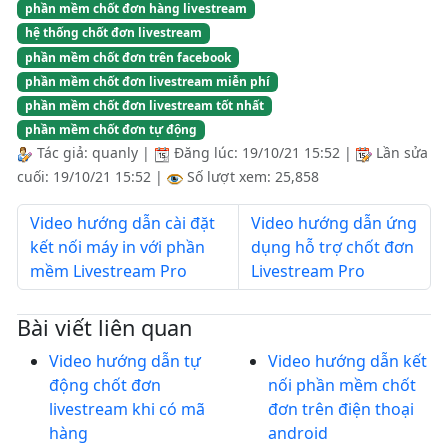
phần mềm chốt đơn hàng livestream
hệ thống chốt đơn livestream
phần mềm chốt đơn trên facebook
phần mềm chốt đơn livestream miễn phí
phần mềm chốt đơn livestream tốt nhất
phần mềm chốt đơn tự động
Tác giả:
quanly
|
Đăng lúc:
19/10/21 15:52
|
Lần sửa
cuối:
19/10/21 15:52
|
Số lượt xem: 25,858
Video hướng dẫn cài đặt
Video hướng dẫn ứng
kết nối máy in với phần
dụng hỗ trợ chốt đơn
mềm Livestream Pro
Livestream Pro
Bài viết liên quan
Video hướng dẫn tự
Video hướng dẫn kết
động chốt đơn
nối phần mềm chốt
livestream khi có mã
đơn trên điện thoại
hàng
android