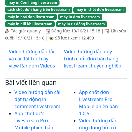
máy in đơn hàng livestream
cách chốt đơn hàng trên livestream
máy in chốt đơn livestream
máy in hoá đơn livestream
máy in đơn livestream
máy in bill khi livestream
máy in tự động livestream
Tác giả:
quanly
|
Đăng lúc:
19/10/21 15:18
|
Lần sửa
cuối:
19/10/21 15:18
|
Số lượt xem: 12,499
Video hướng dẫn tải
Video hướng dẫn quy
và cài đặt tool cày
trình chốt đơn bán hàng
view Random Videos
livestream chuyên nghiệp
Bài viết liên quan
Video hướng dẫn cài
App chốt đơn
đặt tự động in
Livestream Pro
comment livestream
Mobile phiên bản
App chốt đơn
1.0.5
Livestream Pro
Video hướng dẫn
Mobile phiên bản
ứng dụng hỗ trợ