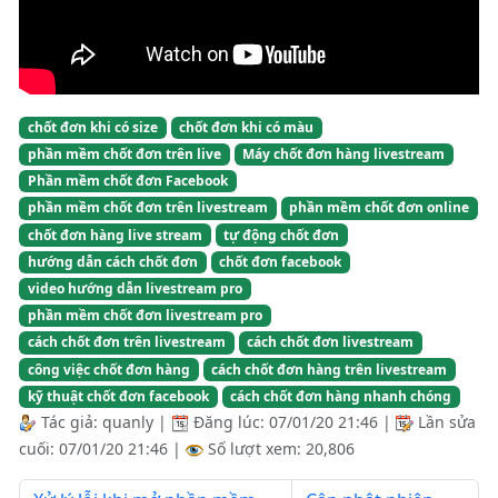
chốt đơn khi có size
chốt đơn khi có màu
phần mềm chốt đơn trên live
Máy chốt đơn hàng livestream
Phần mềm chốt đơn Facebook
phần mềm chốt đơn trên livestream
phần mềm chốt đơn online
chốt đơn hàng live stream
tự động chốt đơn
hướng dẫn cách chốt đơn
chốt đơn facebook
video hướng dẫn livestream pro
phần mềm chốt đơn livestream pro
cách chốt đơn trên livestream
cách chốt đơn livestream
công việc chốt đơn hàng
cách chốt đơn hàng trên livestream
kỹ thuật chốt đơn facebook
cách chốt đơn hàng nhanh chóng
Tác giả:
quanly
|
Đăng lúc:
07/01/20 21:46
|
Lần sửa
cuối:
07/01/20 21:46
|
Số lượt xem: 20,806