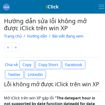
i
Click
Hướng dẫn sửa lỗi không mở
được iClick trên win XP
Trang chủ
Hướng dẫn
Bài viết đang xem
«
»
Copy
Copy Short
Facebook
Chia sẻ:
Twitter
LinkedIn
Lỗi không mở được iClick trên win XP
Mở iClick trên win XP gặp lỗi
"The datepart hour is
not supported by date function dateadd for data