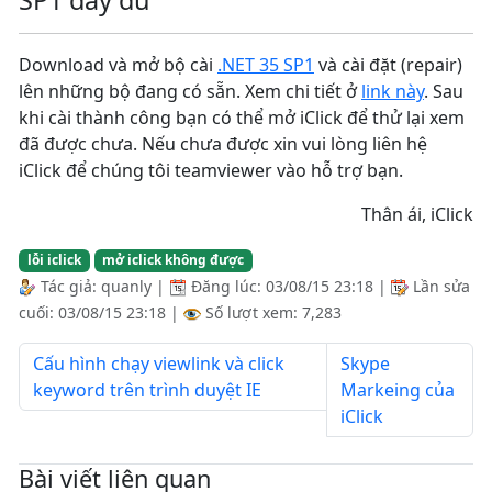
SP1 đầy đủ
Download và mở bộ cài
.NET 35 SP1
và cài đặt (repair)
lên những bộ đang có sẵn. Xem chi tiết ở
link này
. Sau
khi cài thành công bạn có thể mở iClick để thử lại xem
đã được chưa. Nếu chưa được xin vui lòng liên hệ
iClick để chúng tôi teamviewer vào hỗ trợ bạn.
Thân ái, iClick
lỗi iclick
mở iclick không được
Tác giả:
quanly
|
Đăng lúc:
03/08/15 23:18
|
Lần sửa
cuối:
03/08/15 23:18
|
Số lượt xem: 7,283
Cấu hình chạy viewlink và click
Skype
keyword trên trình duyệt IE
Markeing của
iClick
Bài viết liên quan