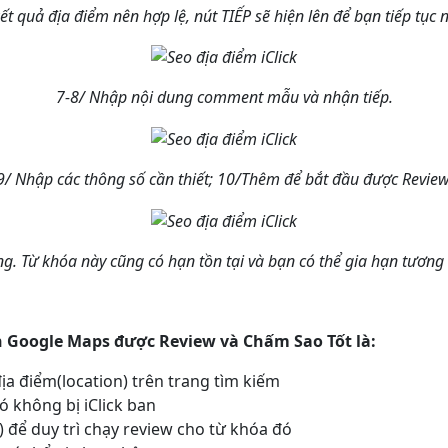
 kết quả địa điểm nên hợp lệ, nút TIẾP sẽ hiện lên để bạn tiếp tục
7-8/ Nhập nội dung comment mẫu và nhận tiếp.
9/ Nhập các thông số cần thiết; 10/Thêm để bắt đầu được Review
g. Từ khóa này cũng có hạn tồn tại và bạn có thể gia hạn tương t
n Google Maps được Review và Chấm Sao Tốt là:
ịa điểm(location) trên trang tìm kiếm
ó không bị iClick ban
ck) để duy trì chạy review cho từ khóa đó