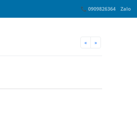
📞 0909826364
Zalo
«
»