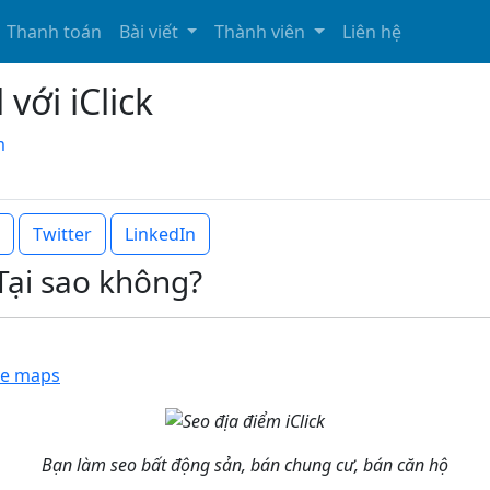
Thanh toán
Bài viết
Thành viên
Liên hệ
 với iClick
m
Twitter
LinkedIn
 Tại sao không?
le maps
Bạn làm seo bất động sản, bán chung cư, bán căn hộ