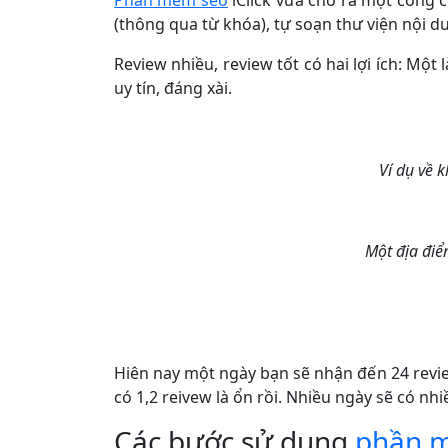
(thông qua từ khóa), tự soạn thư viện nội d
Review nhiều, review tốt có hai lợi ích: Một
uy tín, đáng xài.
Ví dụ về k
Một địa điể
Hiên nay một ngày bạn sẽ nhận đến 24 revi
có 1,2 reivew là ổn rồi. Nhiều ngày sẽ có nh
Các bước sử dụng
phần 