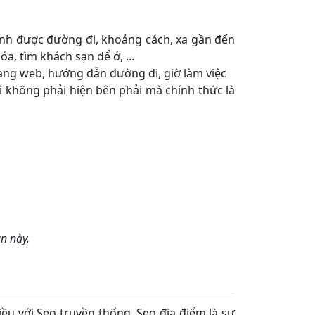
ịnh được đường đi, khoảng cách, xa gần đến
, tìm khách sạn để ở, ...
 trang web, hướng dẫn đường đi, giờ làm việc
vì không phải hiện bên phải mà chính thức là
n này.
iều với Seo truyền thống. Seo địa điểm là sự