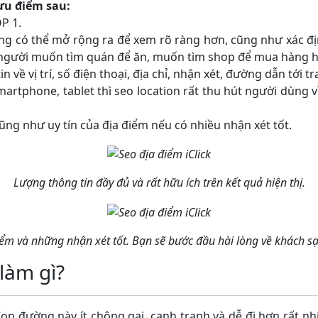
ưu điểm sau:
OP 1.
dùng có thể mở rộng ra để xem rõ ràng hơn, cũng như xác đ
 người muốn tìm quán để ăn, muốn tìm shop để mua hàng hóa
in về vị trí, số điện thoại, địa chỉ, nhận xét, đường dẫn tới
artphone, tablet thì seo location rất thu hút người dùng 
ũng như uy tín của địa điểm nếu có nhiều nhận xét tốt.
Lượng thông tin đầy đủ và rất hữu ích trên kết quả hiện thị.
iểm và những nhận xét tốt. Bạn sẽ bước đầu hài lòng về khách sạ
làm gì?
on đường này ít chông gai, cạnh tranh và dễ đi hơn rất nh