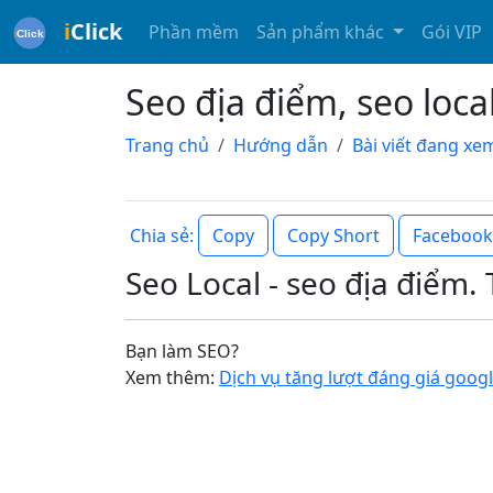
i
Click
Phần mềm
Sản phẩm khác
Gói VIP
Seo địa điểm, seo local
Trang chủ
Hướng dẫn
Bài viết đang xe
Copy
Copy Short
Facebook
Chia sẻ:
Seo Local - seo địa điểm.
Bạn làm SEO?
Xem thêm:
Dịch vụ tăng lượt đáng giá goog