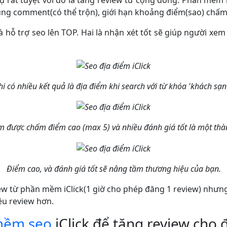
ung comment(có thể trộn), giới hạn khoảng điểm(sao) chấm.
 là hỗ trợ seo lên TOP. Hai là nhận xét tốt sẽ giúp người x
hi có nhiều kết quả là địa điểm khi search với từ khóa 'khách sạ
m được chấm điểm cao (max 5) và nhiều đánh giá tốt là một thà
Điểm cao, và đánh giá tốt sẽ nâng tầm thương hiệu của bạn.
ew từ phần mềm iClick(1 giờ cho phép đăng 1 review) như
iều review hơn.
mềm seo
iClick để tăng review cho