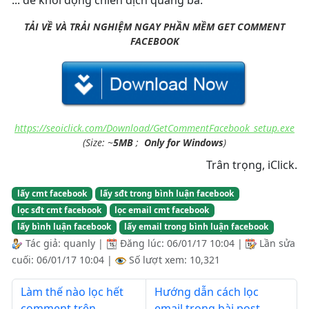
TẢI VỀ VÀ TRẢI NGHIỆM NGAY PHẦN MỀM GET COMMENT
FACEBOOK
https://seoiclick.com/Download/GetCommentFacebook_setup.exe
(Size:
~
5MB
;
Only for Windows
)
Trân trọng, iClick.
lấy cmt facebook
lấy sđt trong bình luận facebook
lọc sđt cmt facebook
lọc email cmt facebook
lấy bình luận facebook
lấy email trong bình luận facebook
Tác giả:
quanly
|
Đăng lúc:
06/01/17 10:04
|
Lần sửa
cuối:
06/01/17 10:04
|
Số lượt xem: 10,321
Làm thế nào lọc hết
Hướng dẫn cách lọc
comment trên
email trong bài post