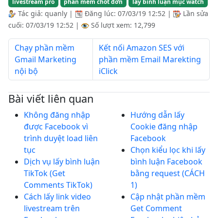
livestream pro
phần mềm chốt đơn
lấy bình luận mục watch
Tác giả:
quanly
|
Đăng lúc:
07/03/19 12:52
|
Lần sửa
cuối:
07/03/19 12:52
|
Số lượt xem: 12,799
Chạy phần mềm
Kết nối Amazon SES với
Gmail Marketing
phần mềm Email Marekting
nội bộ
iClick
Bài viết liên quan
Không đăng nhập
Hướng dẫn lấy
được Facebook vì
Cookie đăng nhập
trình duyệt load liên
Facebook
tục
Chọn kiểu lọc khi lấy
Dịch vụ lấy bình luận
bình luận Facebook
TikTok (Get
bằng request (CÁCH
Comments TikTok)
1)
Cách lấy link video
Cập nhật phần mềm
livestream trên
Get Comment