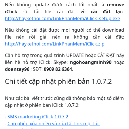
Nếu không update được cách tốt nhất là
remove
iClick
rồi tải file cài đặt về
cài đặt lại:
http://hayketnoi.com/LinkPhanMem/iClick_setup.exe
Nếu không cài đặt được mọi người có thể download
file nén rồi giải nén ra không cần cài đặt:
http://hayketnoi.com/LinkPhanMem/iClick.zip
Cần hỗ trợ trong quá trình UPDATE hoặc CÀI ĐẶT hãy
liên hệ hỗ trợ iClick: Skype:
ngohoangminh90
hoặc
doantay96
; SĐT:
0909 82 6364
.
Chi tiết cập nhật phiên bản 1.0.7.2
Như các bài viết trước cũng đã thông báo một số điểm
cập nhật ở phiên bản iClick 1.0.7.2:
-
SMS marketing iClick 1.0.7.2
-
Cho phép xóa nhiều và xóa tất link một lúc