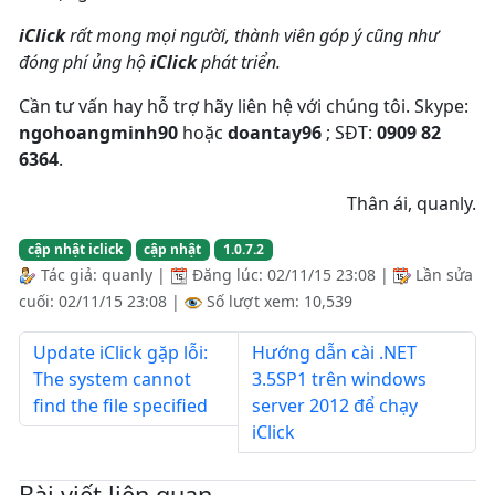
iClick
rất mong mọi người, thành viên góp ý cũng như
đóng phí ủng hộ
iClick
phát triển.
Cần tư vấn hay hỗ trợ hãy liên hệ với chúng tôi. Skype:
ngohoangminh90
hoặc
doantay96
; SĐT:
0909 82
6364
.
Thân ái, quanly.
cập nhật iclick
cập nhật
1.0.7.2
Tác giả:
quanly
|
Đăng lúc:
02/11/15 23:08
|
Lần sửa
cuối:
02/11/15 23:08
|
Số lượt xem: 10,539
Update iClick gặp lỗi:
Hướng dẫn cài .NET
The system cannot
3.5SP1 trên windows
find the file specified
server 2012 để chạy
iClick
Bài viết liên quan