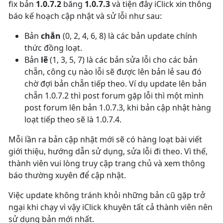
fix bản
1.0.7.2
băng
1.0.7.3
và tiện đây iClick xin thông
báo kế hoạch cập nhật và sử lỗi như sau:
Bản
chẵn
(0, 2, 4, 6, 8) là các bản update chính
thức đồng loạt.
Bản
lẽ
(1, 3, 5, 7) là các bản sửa lỗi cho các bản
chẵn, công cụ nào lỗi sẽ được lên bản lẻ sau đó
chờ đợi bản chẵn tiếp theo. Ví dụ update lên bản
chẵn 1.0.7.2 thì post forum gặp lỗi thì một mình
post forum lên bản 1.0.7.3, khi bản cập nhật hàng
loạt tiếp theo sẽ là 1.0.7.4.
Mỗi lần ra bản cập nhật mới sẽ có hàng loạt bài viết
giới thiệu, hướng dẫn sử dụng, sửa lỗi đi theo. Vì thế,
thành viên vui lòng truy cập trang chủ và xem thông
báo thường xuyên để cập nhật.
Việc update không tránh khỏi những bản cũ gặp trở
ngại khi chạy vì vậy iClick khuyên tất cả thành viên nên
sử dụng bản mới nhất.