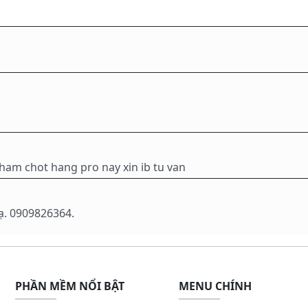
am chot hang pro nay xin ib tu van
ạ. 0909826364.
PHẦN MỀM NỔI BẬT
MENU CHÍNH