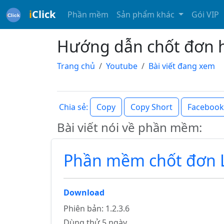
i
Click
Phần mềm
Sản phẩm khác
Gói VIP
Hướng dẫn chốt đơn 
Trang chủ
Youtube
Bài viết đang xem
Copy
Copy Short
Facebook
Chia sẻ:
Bài viết nói về phần mềm:
Phần mềm chốt đơn L
Download
Phiên bản: 1.2.3.6
Dùng thử 5 ngày