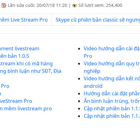
|
Lần sửa cuối:
20/07/18 11:20
|
Số lượt xem: 254,400
mềm Live Stream Pro
Skype cũ phiên bản classic sẽ ngư
mment livestream
Video hướng dẫn cài đặ
ên bản 1.0.5
Pro
stream khi có mã hàng
Video hướng dẫn quy tr
ng bình luận như SĐT, Địa
nghiệp
Video hướng dẫn kết nố
 Pro
android
o
Hướng dẫn cài đặt phầ
iveStream Pro
Ẩn bình luận trùng, trốn
ần mềm livestream pro
Cập nhật phiên bản 1.1
Cập nhật phiên bản 1.1