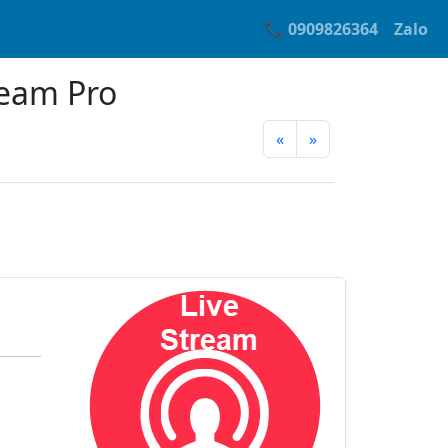
📞 0909826364
Zalo
eam Pro
«
»