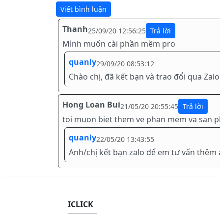
Thanh
25/09/20 12:56:25
Mình muốn cài phần mềm pro
quanly
29/09/20 08:53:12
Chào chị, đã kết bạn và trao đổi qua Zalo
Hong Loan Bui
21/05/20 20:55:45
toi muon biet them ve phan mem va san ph
quanly
22/05/20 13:43:55
Anh/chị kết bạn zalo để em tư vấn thêm 
ICLICK