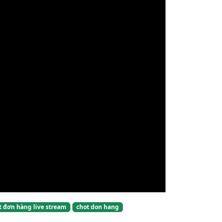
t đơn hàng live stream
chot don hang