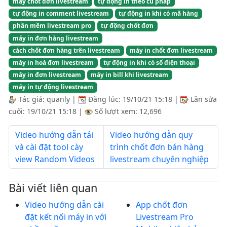
máy chốt đơn livestream
tự động in theo cú pháp
tự động in comment livestream
tự động in khi có mã hàng
phần mềm livestream pro
tự động chốt đơn
máy in đơn hàng livestream
cách chốt đơn hàng trên livestream
máy in chốt đơn livestream
máy in hoá đơn livestream
tự động in khi có số điện thoại
máy in đơn livestream
máy in bill khi livestream
máy in tự động livestream
Tác giả:
quanly
|
Đăng lúc:
19/10/21 15:18
|
Lần sửa
cuối:
19/10/21 15:18
|
Số lượt xem: 12,696
Video hướng dẫn tải
Video hướng dẫn quy
và cài đặt tool cày
trình chốt đơn bán hàng
view Random Videos
livestream chuyên nghiệp
Bài viết liên quan
Video hướng dẫn cài
App chốt đơn
đặt kết nối máy in với
Livestream Pro