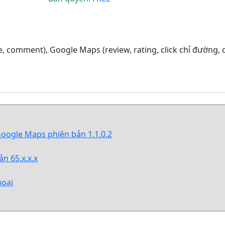
e, comment), Google Maps (review, rating, click chỉ đường, c
oogle Maps phiên bản 1.1.0.2
n 65.x.x.x
hoại