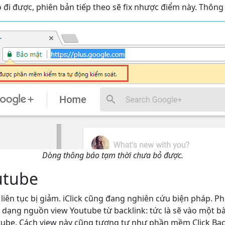
đi được, phiên bản tiếp theo sẽ fix nhược điểm này. Thôn
Dòng thông báo tạm thời chưa bỏ được.
utube
 liên tục bị giảm. iClick cũng đang nghiên cứu biện pháp. P
 dạng nguồn view Youtube từ backlink: tức là sẽ vào một bài
utube. Cách view này cũng tương tự như phần mềm Click Back