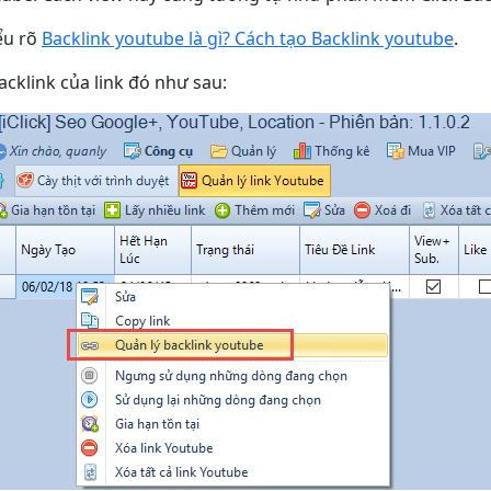
ểu rõ
Backlink youtube là gì? Cách tạo Backlink youtube
.
acklink của link đó như sau: