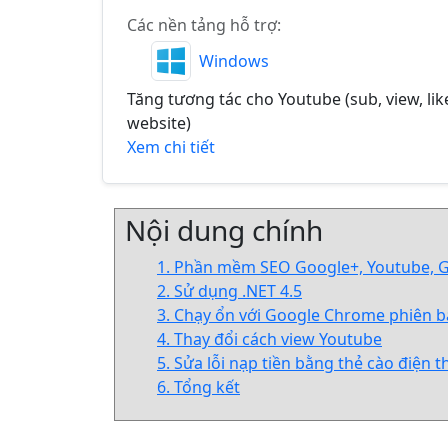
Các nền tảng hỗ trợ:
Windows
Tăng tương tác cho Youtube (sub, view, lik
website)
Xem chi tiết
Nội dung chính
1. Phần mềm SEO Google+, Youtube, G
2. Sử dụng .NET 4.5
3. Chạy ổn với Google Chrome phiên bả
4. Thay đổi cách view Youtube
5. Sửa lỗi nạp tiền bằng thẻ cào điện t
6. Tổng kết