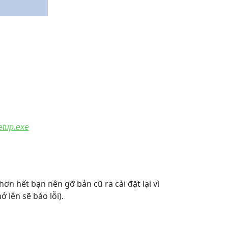
etup.exe
n hết bạn nên gỡ bản cũ ra cài đặt lại vì
lên sẽ báo lỗi).