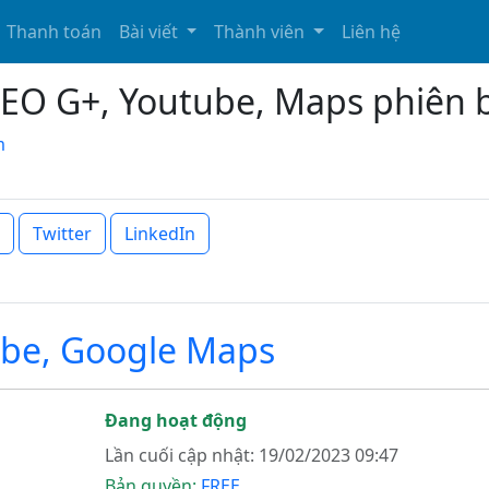
Thanh toán
Bài viết
Thành viên
Liên hệ
O G+, Youtube, Maps phiên b
m
Twitter
LinkedIn
be, Google Maps
Đang hoạt động
Lần cuối cập nhật: 19/02/2023 09:47
Bản quyền:
FREE