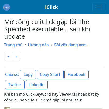
i
Click
Mở công cụ iClick gặp lỗi The
Specified executable... sau khi
update
Trang chủ
Hướng dẫn
Bài viết đang xem
«
»
Copy
Copy Short
Facebook
Chia sẻ:
Twitter
LinkedIn
Khi bạn mở ClickKeyword hay ViewMXH hoặc bất kỳ
công cụ nào của iClick mà gặp lỗi như sau: