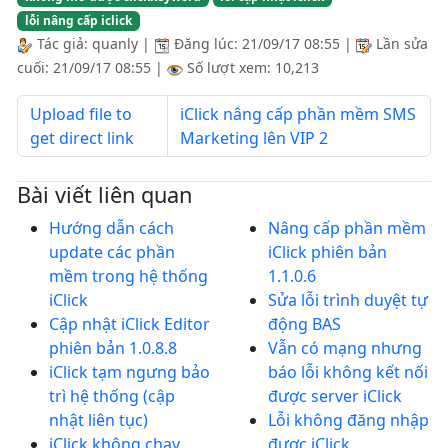
lỗi nâng cấp iclick
Tác giả:
quanly
|
Đăng lúc:
21/09/17 08:55
|
Lần sửa
cuối:
21/09/17 08:55
|
Số lượt xem: 10,213
Upload file to
iClick nâng cấp phần mềm SMS
get direct link
Marketing lên VIP 2
Bài viết liên quan
Hướng dẫn cách
Nâng cấp phần mềm
update các phần
iClick phiên bản
mềm trong hệ thống
1.1.0.6
iClick
Sửa lỗi trình duyệt tự
Cập nhật iClick Editor
động BAS
phiên bản 1.0.8.8
Vẫn có mạng nhưng
iClick tạm ngưng bảo
báo lỗi không kết nối
trì hệ thống (cập
được server iClick
nhật liên tục)
Lỗi không đăng nhập
iClick không chạy
được iClick