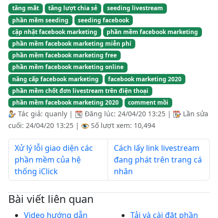
tăng mắt
tăng lượt chia sẻ
seeding livestream
phần mềm seeding
seeding facebook
cập nhật facebook marketing
phần mềm facebook marketing
phần mềm facebook marketing miễn phí
phần mềm facebook marketing free
phần mềm facebook marketing online
nâng cấp facebook marketing
facebook marketing 2020
phần mềm chốt đơn livestream trên điện thoại
phần mềm facebook marketing 2020
comment mồi
Tác giả:
quanly
|
Đăng lúc:
24/04/20 13:25
|
Lần sửa
cuối:
24/04/20 13:25
|
Số lượt xem: 10,494
Xử lý lỗi giao diện các
Cách lấy link livestream
phần mềm của hệ
đang phát trên trang cá
thống iClick
nhân
Bài viết liên quan
Video hướng dẫn
Tải và cài đặt phần