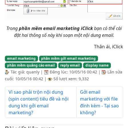
Trong
phần mềm email marketing iClick
bạn có thể cài
đặt hai thông số này khi soạn một nội dung email.
Thân ái, iClick
email marketing
phần mềm gởi email marketing
phần mềm quảng cáo email
reply email
display name
Tác giả:
quanly
|
Đăng lúc:
10/05/16 00:42
|
Lần sửa
cuối:
10/05/16 00:42
|
Số lượt xem: 9,332
Vì sao phải trộn nội dung
Gởi email
(spin content) tiêu đề và nội
marketing với file
dung khi gởi email
đính kèm - Tại sao
marketing?
không?