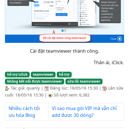
Cài đặt teamviewer thành công.
Thân ái, iClick.
hỗ trợ iclick
teamviewer
hỗ trợ
không kết nối được teamviewer
sửa lỗi teamviewer
Tác giả:
quanly
|
Đăng lúc:
18/05/16 15:30
|
Lần sửa
cuối:
18/05/16 15:30
|
Số lượt xem: 6,382
Nhiều cách tối
Vì sao mua gói VIP mà vẫn chỉ
ưu hóa Blog
add được 30 dòng?