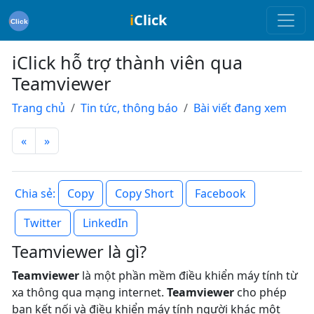
i
Click
iClick hỗ trợ thành viên qua
Teamviewer
Trang chủ
Tin tức, thông báo
Bài viết đang xem
«
»
Copy
Copy Short
Facebook
Chia sẻ:
Twitter
LinkedIn
Teamviewer là gì?
Teamviewer
là một phần mềm điều khiển máy tính từ
xa thông qua mạng internet.
Teamviewer
cho phép
bạn kết nối và điều khiển máy tính người khác một