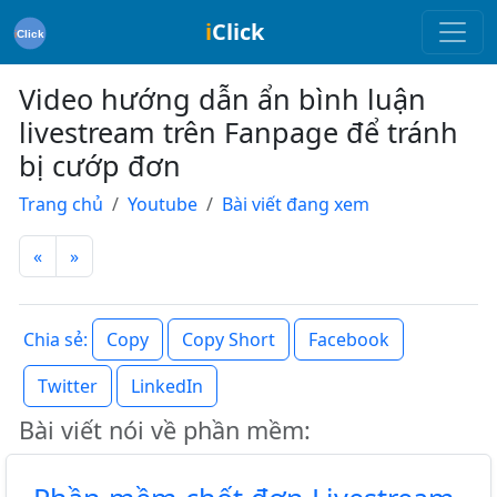
i
Click
Video hướng dẫn ẩn bình luận
livestream trên Fanpage để tránh
bị cướp đơn
Trang chủ
Youtube
Bài viết đang xem
«
»
Copy
Copy Short
Facebook
Chia sẻ:
Twitter
LinkedIn
Bài viết nói về phần mềm: