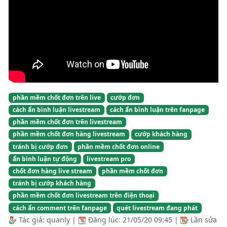
phần mềm chốt đơn trên live
cướp đơn
cách ẩn bình luận livestream
cách ẩn bình luận trên fanpage
phần mềm chốt đơn trên livestream
phần mềm chốt đơn hàng livestream
cướp khách hàng
tránh bị cướp đơn
phần mềm chốt đơn online
ẩn bình luận tự động
livestream pro
chốt đơn hàng live stream
phần mềm chốt đơn
tránh bị cướp khách hàng
phần mềm chốt đơn livestream trên điện thoại
cách ẩn comment trên fanpage
quét livestream đang phát
Tác giả:
quanly
|
Đăng lúc:
21/05/20 09:45
|
Lần sửa