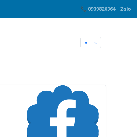
📞 0909826364
Zalo
«
»