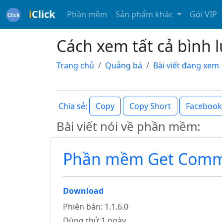
i
Click
Phần mềm
Sản phẩm khác
Gói VIP
Cách xem tất cả bình 
Trang chủ
Quảng bá
Bài viết đang xem
Copy
Copy Short
Facebook
Chia sẻ:
Bài viết nói về phần mềm:
Phần mềm Get Comm
Download
Phiên bản: 1.1.6.0
Dùng thử 1 ngày