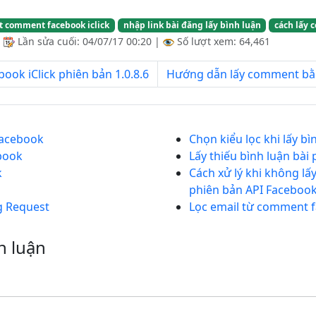
t comment facebook iclick
nhập link bài đăng lấy bình luận
cách lấy 
|
Lần sửa cuối:
04/07/17 00:20
|
Số lượt xem: 64,461
k iClick phiên bản 1.0.8.6
Hướng dẫn lấy comment bằn
 Facebook
Chọn kiểu lọc khi lấy b
ebook
Lấy thiếu bình luận bài 
k
Cách xử lý khi không l
phiên bản API Faceboo
g Request
Lọc email từ comment 
h luận