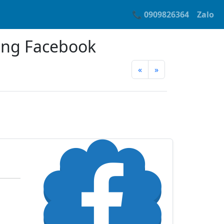
📞 0909826364
Zalo
ăng Facebook
«
»