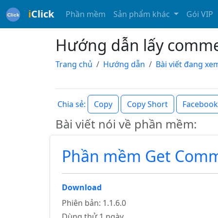
i
Click
Phần mềm
Sản phẩm khác
Gói VIP
Hướng dẫn lấy commen
Trang chủ
Hướng dẫn
Bài viết đang xe
Copy
Copy Short
Facebook
Chia sẻ:
Bài viết nói về phần mềm:
Phần mềm Get Comm
Download
Phiên bản: 1.1.6.0
Dùng thử 1 ngày