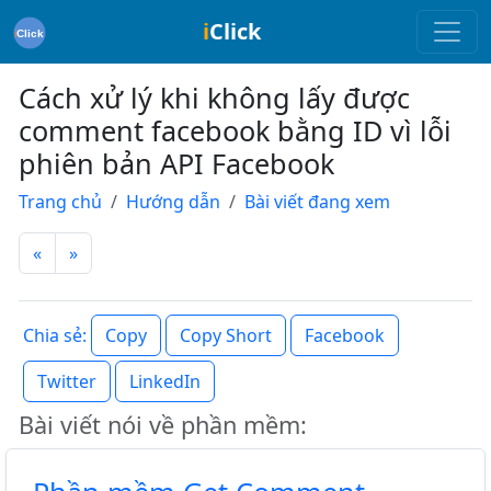
i
Click
Cách xử lý khi không lấy được
comment facebook bằng ID vì lỗi
phiên bản API Facebook
Trang chủ
Hướng dẫn
Bài viết đang xem
«
»
Copy
Copy Short
Facebook
Chia sẻ:
Twitter
LinkedIn
Bài viết nói về phần mềm: