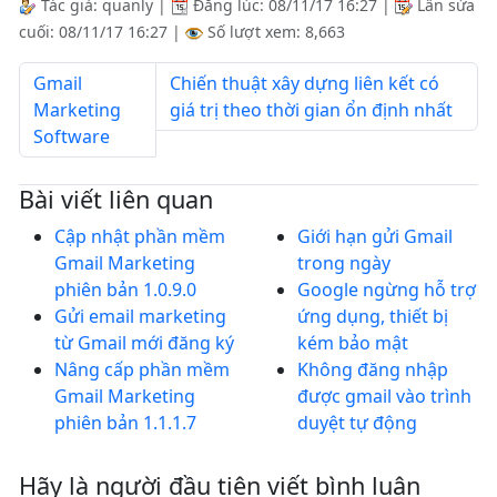
Tác giả:
quanly
|
Đăng lúc:
08/11/17 16:27
|
Lần sửa
cuối:
08/11/17 16:27
|
Số lượt xem: 8,663
Gmail
Chiến thuật xây dựng liên kết có
Marketing
giá trị theo thời gian ổn định nhất
Software
Bài viết liên quan
Cập nhật phần mềm
Giới hạn gửi Gmail
Gmail Marketing
trong ngày
phiên bản 1.0.9.0
Google ngừng hỗ trợ
Gửi email marketing
ứng dụng, thiết bị
từ Gmail mới đăng ký
kém bảo mật
Nâng cấp phần mềm
Không đăng nhập
Gmail Marketing
được gmail vào trình
phiên bản 1.1.1.7
duyệt tự động
Hãy là người đầu tiên viết bình luận