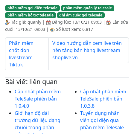
phần mềm gọi điện telesale
phần mêm quản lý telesale
phần mềm hỗ trợ telesale
ghi âm cuộc gọi telesale
Tác giả:
quanly
|
Đăng lúc:
13/10/21 09:03
|
Lần sửa
cuối:
13/10/21 09:03
|
Số lượt xem: 6,817
Phần mềm
Video hướng dẫn xem live trên
chốt đơn
nền tảng bán hàng livestream
livestream
shoplive.vn
Tiktok
Bài viết liên quan
Cập nhật phần mềm
Cập nhật phần mềm
TeleSale phiên bản
TeleSale phiên bản
1.0.4.0
1.0.3.8
Giới hạn độ dài
Tuyển dụng nhân
trường dữ liệu dạng
viên gọi điện qua
chuỗi trong phần
phần mềm Telesale