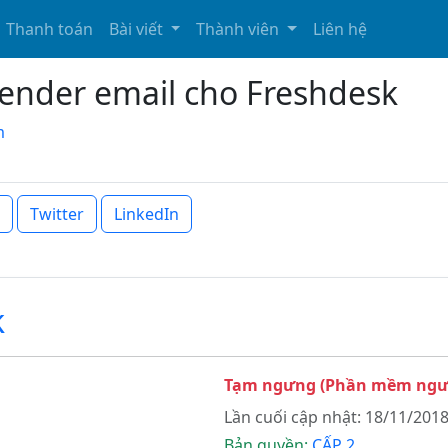
Thanh toán
Bài viết
Thành viên
Liên hệ
ender email cho Freshdesk
m
Twitter
LinkedIn
k
Tạm ngưng (Phần mềm ngưn
Lần cuối cập nhật: 18/11/2018
Bản quyền:
CẤP 2