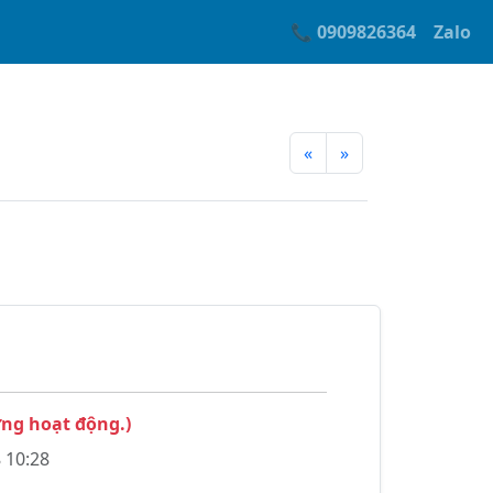
📞 0909826364
Zalo
«
»
g hoạt động.)
 10:28