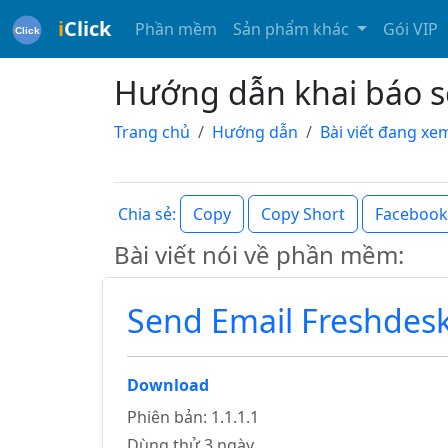
i
Click
Phần mềm
Sản phẩm khác
Gói VIP
Hướng dẫn khai báo s
Trang chủ
Hướng dẫn
Bài viết đang xe
Copy
Copy Short
Facebook
Chia sẻ:
Bài viết nói về phần mềm:
Send Email Freshdes
Download
Phiên bản: 1.1.1.1
Dùng thử 3 ngày