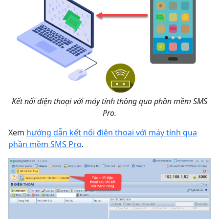
Kết nối điện thoại với máy tính thông qua phần mềm SMS
Pro.
Xem
hướng dẫn kết nối điện thoại với máy tính qua
phần mềm SMS Pro
.