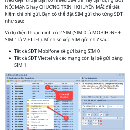
Nếu điện thoại bạn có nhiều SIM thì hãy tận dụng GỬI
NỘI MẠNG hay CHƯƠNG TRÌNH KHUYẾN MÃI để tiết
kiệm chi phí gửi. Bạn có thể đặt SIM gửi cho từng SĐT
như sau:
Ví dụ điện thoại mình có 2 SIM (SIM 0 là MOBIFONE +
SIM 1 là VIETTEL). Mình sẽ xếp SIM gửi như sau:
Tất cả SĐT Mobifone sẽ gửi bằng SIM 0
Tất cả SĐT Viettel và các mạng còn lại sẽ gửi bằng
SIM 1.