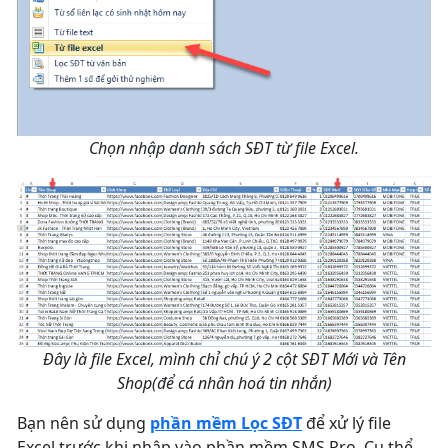
Chọn nhập danh sách SĐT từ file Excel.
Đây là file Excel, mình chỉ chú ý 2 cột SĐT Mới và Tên
Shop(để cá nhân hoá tin nhắn)
Bạn nên sử dụng
phần mềm Lọc SĐT
để xử lý file
Excel trước khi nhập vào phần mềm SMS Pro. Cụ thể