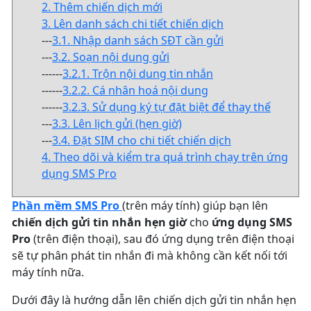
2. Thêm chiến dịch mới
3. Lên danh sách chi tiết chiến dịch
---
3.1. Nhập danh sách SĐT cần gửi
---
3.2. Soạn nội dung gửi
------
3.2.1. Trộn nội dung tin nhắn
------
3.2.2. Cá nhân hoá nội dung
------
3.2.3. Sử dụng ký tự đặt biệt để thay thế
---
3.3. Lên lịch gửi (hẹn giờ)
---
3.4. Đặt SIM cho chi tiết chiến dịch
4. Theo dõi và kiểm tra quá trình chạy trên ứng
dụng SMS Pro
Phần mềm SMS Pro
(trên máy tính) giúp bạn lên
chiến dịch gửi tin nhắn hẹn giờ
cho
ứng dụng SMS
Pro
(trên điện thoại), sau đó ứng dụng trên điện thoại
sẽ tự phân phát tin nhắn đi mà không cần kết nối tới
máy tính nữa.
Dưới đây là hướng dẫn lên chiến dịch gửi tin nhắn hẹn