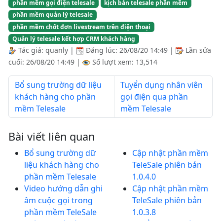
phần mềm gọi điện telesale
kịch bản telesale phần mềm
phần mềm quản lý telesale
phần mềm chốt đơn livestream trên điện thoại
Quản lý telesale kết hợp CRM khách hàng
Tác giả:
quanly
|
Đăng lúc:
26/08/20 14:49
|
Lần sửa
cuối:
26/08/20 14:49
|
Số lượt xem: 13,514
Bổ sung trường dữ liệu
Tuyển dụng nhân viên
khách hàng cho phần
gọi điện qua phần
mềm Telesale
mềm Telesale
Bài viết liên quan
Bổ sung trường dữ
Cập nhật phần mềm
liệu khách hàng cho
TeleSale phiên bản
phần mềm Telesale
1.0.4.0
Video hướng dẫn ghi
Cập nhật phần mềm
âm cuộc gọi trong
TeleSale phiên bản
phần mềm TeleSale
1.0.3.8