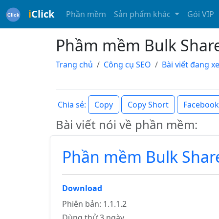
i
Click
Phần mềm
Sản phẩm khác
Gói VIP
Phầm mềm Bulk Share 
Trang chủ
Công cụ SEO
Bài viết đang 
Copy
Copy Short
Facebook
Chia sẻ:
Bài viết nói về phần mềm:
Phần mềm Bulk Share
Download
Phiên bản: 1.1.1.2
Dùng thử 3 ngày