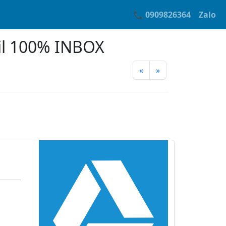
📞 0909826364
Zalo
il 100% INBOX
«
»