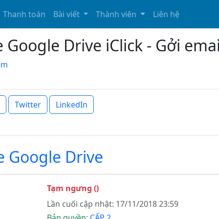
Thanh toán
Bài viết
Thành viên
Liên hệ
Google Drive iClick - Gởi ema
xem
Twitter
LinkedIn
 Google Drive
Tạm ngưng ()
Lần cuối cập nhật: 17/11/2018 23:59
Bản quyền:
CẤP 2