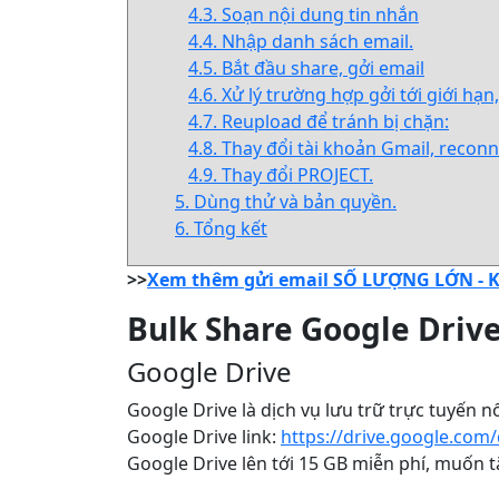
4.3. Soạn nội dung tin nhắn
4.4. Nhập danh sách email.
4.5. Bắt đầu share, gởi email
4.6. Xử lý trường hợp gởi tới giới hạn
4.7. Reupload để tránh bị chặn:
4.8. Thay đổi tài khoản Gmail, recon
4.9. Thay đổi PROJECT.
5. Dùng thử và bản quyền.
6. Tổng kết
>>
Xem thêm gửi email SỐ LƯỢNG LỚN - K
Bulk Share Google Driv
Google Drive
Google Drive là dịch vụ lưu trữ trực tuyến 
Google Drive link:
https://drive.google.com/
Google Drive lên tới 15 GB miễn phí, muốn t