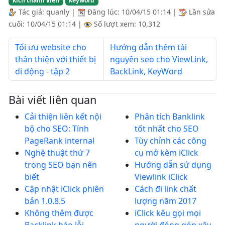
kích thành viên
keyword
Tác giả:
quanly
|
Đăng lúc:
10/04/15 01:14
|
Lần sửa
cuối:
10/04/15 01:14
|
Số lượt xem: 10,312
Tối ưu website cho
Hướng dẫn thêm tài
thân thiện với thiết bị
nguyên seo cho ViewLink,
di động - tập 2
BackLink, KeyWord
Bài viết liên quan
Cải thiện liên kết nội
Phân tích Banklink
bộ cho SEO: Tính
tốt nhất cho SEO
PageRank internal
Tùy chỉnh các công
Nghệ thuật thứ 7
cụ mở kèm iClick
trong SEO bạn nên
Hướng dẫn sử dụng
biết
Viewlink iClick
Cập nhật iClick phiên
Cách đi link chất
bản 1.0.8.5
lượng năm 2017
Không thêm được
iClick kêu gọi mọi
Backlink báo lỗi
người đóng góp xây