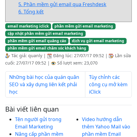
5. Phần mềm gửi email qua Freshdesk
6. Tổng kết
email marketing iclick
phần mềm gửi email marketing
cập nhật phần mềm gửi email marketing
phần mềm gửi email quảng cáo
dịch vụ gửi email marketing
phần mềm gửi email chăm sóc khách hàng
Tác giả:
quanly
|
Đăng lúc:
27/07/17 09:52
|
Lần sửa
cuối:
27/07/17 09:52
|
Số lượt xem: 23,070
Những bài học của quán quân
Tùy chỉnh các
SEO và xây dựng liên kết phải
công cụ mở kèm
học
iClick
Bài viết liên quan
Tên người gửi trong
Video hướng dẫn
Email Marketing
thêm Yahoo Mail vào
Nâng cấp phần mềm
phần mềm Email