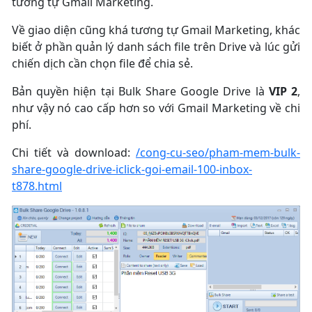
tương tự Gmail Marketing.
Về giao diện cũng khá tương tự Gmail Marketing, khác
biết ở phần quản lý danh sách file trên Drive và lúc gửi
chiến dịch cần chọn file để chia sẻ.
Bản quyền hiện tại Bulk Share Google Drive là
VIP 2
,
như vậy nó cao cấp hơn so với Gmail Marketing về chi
phí.
Chi tiết và download:
/cong-cu-seo/pham-mem-bulk-
share-google-drive-iclick-goi-email-100-inbox-
t878.html